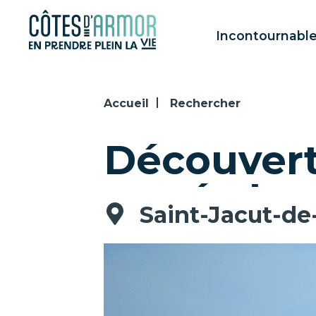
Panneau de gestion des cookies
Incontournabl
Accueil
Rechercher
Découvert
marée ba
Saint-Jacut-de