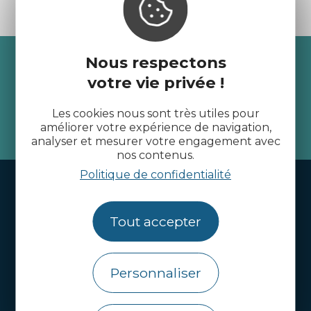
Recevez l’actualité des
Nous respectons
votre vie privée !
Côtes d’Armor
Les cookies nous sont très utiles pour
améliorer votre expérience de navigation,
je m'abonne
analyser et mesurer votre engagement avec
nos contenus.
Politique de confidentialité
Handi-tourisme
Webcams
Tout accepter
Brochures
Infos pratiques
Personnaliser
Côtes d’Armor Destination