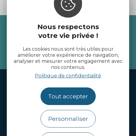
Recevez l’actualité des
Nous respectons
votre vie privée !
Côtes d’Armor
Les cookies nous sont très utiles pour
améliorer votre expérience de navigation,
je m'abonne
analyser et mesurer votre engagement avec
nos contenus.
Politique de confidentialité
Handi-tourisme
Webcams
Tout accepter
Brochures
Infos pratiques
Personnaliser
Côtes d’Armor Destination
Agence de Développement Touristique et