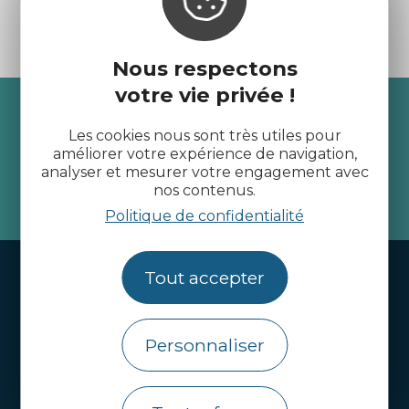
Nous respectons
votre vie privée !
Recevez l’actualité des
Les cookies nous sont très utiles pour
Côtes d’Armor
améliorer votre expérience de navigation,
analyser et mesurer votre engagement avec
nos contenus.
je m'abonne
Politique de confidentialité
Handi-tourisme
Tout accepter
Webcams
Brochures
Personnaliser
Infos pratiques