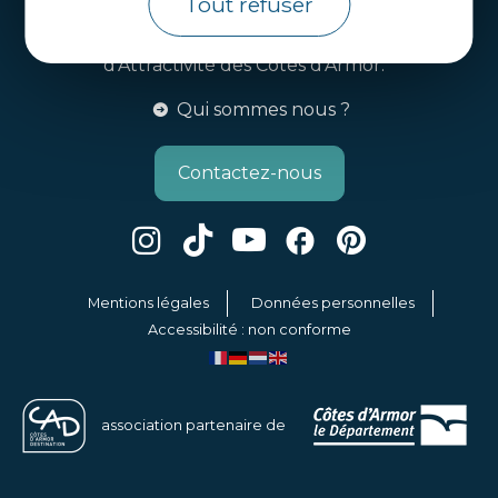
Tout refuser
Côtes d’Armor Destination
Agence de Développement Touristique et
d’Attractivité des Côtes d’Armor.
Qui sommes nous ?
Contactez-nous
Mentions légales
Données personnelles
Accessibilité : non conforme
association partenaire de