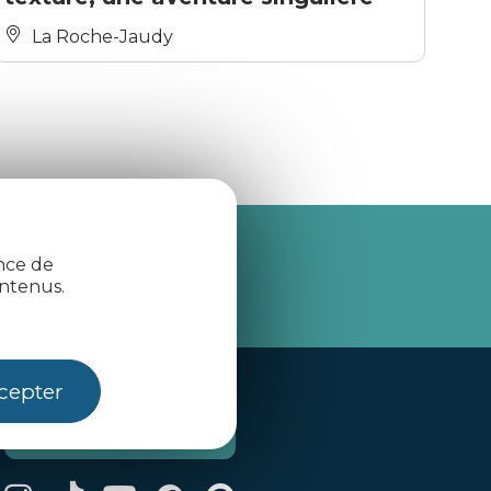
La Roche-Jaudy
ence de
je m'abonne
ntenus.
cepter
Contactez-nous