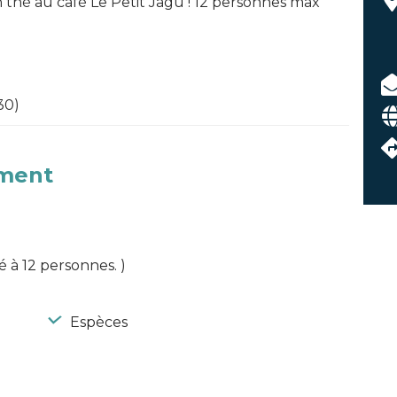
thé au café Le Petit Jagu ! 12 personnes max
30)
ement
té à 12 personnes. )
Espèces