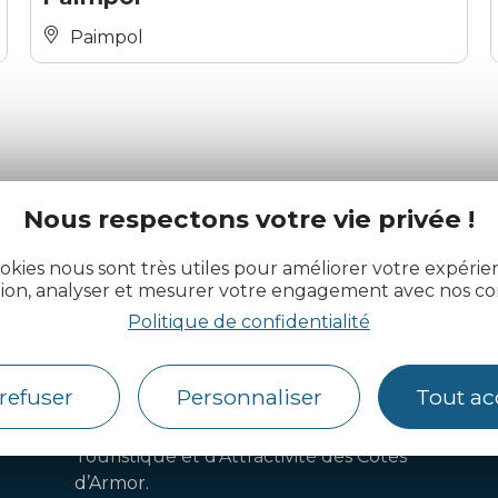
Paimpol
Nous respectons votre vie privée !
actualité des Côtes d’Armor
okies nous sont très utiles pour améliorer votre expéri
tion, analyser et mesurer votre engagement avec nos co
Politique de confidentialité
refuser
Personnaliser
Tout ac
Côtes d’Armor Destination
Agence de Développement
Touristique et d’Attractivité des Côtes
d’Armor.