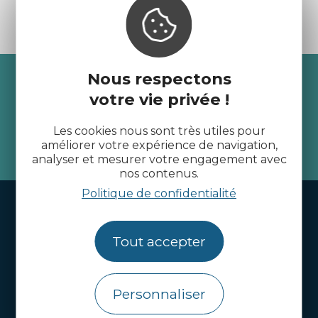
Recevez l’actualité des
Nous respectons
votre vie privée !
Côtes d’Armor
Les cookies nous sont très utiles pour
améliorer votre expérience de navigation,
je m'abonne
analyser et mesurer votre engagement avec
nos contenus.
Politique de confidentialité
Handi-tourisme
Webcams
Tout accepter
Brochures
Infos pratiques
Personnaliser