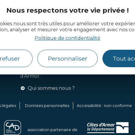
Nous respectons votre vie privée !
actualité des Côtes d’Armor
okies nous sont très utiles pour améliorer votre expéri
tion, analyser et mesurer votre engagement avec nos co
Politique de confidentialité
Côtes d’Armor Destination
refuser
Personnaliser
Tout ac
Agence de Développement
Touristique et d’Attractivité des Côtes
d’Armor.
Qui sommes nous ?
 légales
Données personnelles
Accessibilité : non conforme
association partenaire de