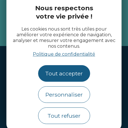
Recevez l’actualité des
Nous respectons
Côtes d’Armor
votre vie privée !
Les cookies nous sont très utiles pour
je m'abonne
améliorer votre expérience de navigation,
analyser et mesurer votre engagement avec
nos contenus.
Politique de confidentialité
Handi-tourisme
Webcams
Tout accepter
Brochures
Infos pratiques
Personnaliser
Côtes d’Armor Destination
Agence de Développement Touristique et
Tout refuser
d’Attractivité des Côtes d’Armor.
Qui sommes nous ?