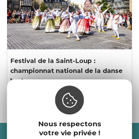
Festival de la Saint-Loup :
championnat national de la danse
bretonne
Guingamp
Nous respectons
Recevez l’actualité des
votre vie privée !