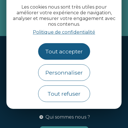
Côtes d’Armor
Les cookies nous sont très utiles pour
améliorer votre expérience de navigation,
analyser et mesurer votre engagement avec
je m'abonne
nos contenus.
Politique de confidentialité
Handi-tourisme
Tout accepter
Webcams
Brochures
Personnaliser
Infos pratiques
Côtes d’Armor Destination
Tout refuser
Agence de Développement Touristique et
d’Attractivité des Côtes d’Armor.
Qui sommes nous ?