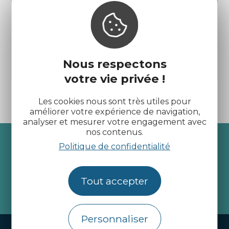
Cité des télécoms
Nous respectons
Pleumeur-Bodou
votre vie privée !
Les cookies nous sont très utiles pour
améliorer votre expérience de navigation,
analyser et mesurer votre engagement avec
nos contenus.
Recevez l’actualité des
Politique de confidentialité
Côtes d’Armor
Tout accepter
je m'abonne
Personnaliser