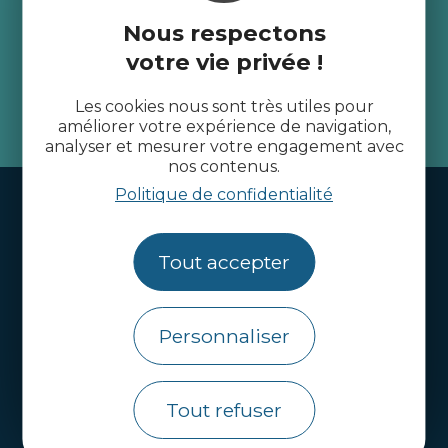
Recevez l’actualité des
Nous respectons
Côtes d’Armor
votre vie privée !
Les cookies nous sont très utiles pour
je m'abonne
améliorer votre expérience de navigation,
analyser et mesurer votre engagement avec
nos contenus.
Politique de confidentialité
Handi-tourisme
Webcams
Tout accepter
Brochures
Infos pratiques
Personnaliser
Côtes d’Armor Destination
Agence de Développement Touristique et
Tout refuser
d’Attractivité des Côtes d’Armor.