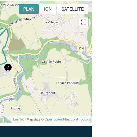
PLAN
IGN
SATELLITE
7
| Map data ©
Leaflet
OpenStreetMap contributors