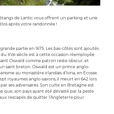
s étangs de Lantic vous offrent un parking et une
élos après votre randonnée !
n grande partie en 1675. Les bas-côtés sont ajoutés
n du XVe siècle est à cette occasion réemployée.
e saint Oswald comme patron reste obscur, et
 un saint breton. Oswald est un prince anglo-
tianisme au monastère irlandais d’Iona, en Écosse.
pt royaumes anglo-saxons, il meurt en 642 lors
é par ses adversaires. Son culte en Bretagne est
se que, son pays ayant été dévasté par la peste
aux rescapés de quitter l’Angleterre pour