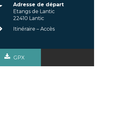
Adresse de départ
Etangs de Lantic
22410 Lantic
Itinéraire – Accès
GPX