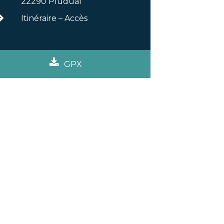
22290 Pludual
Itinéraire – Accès
GPX