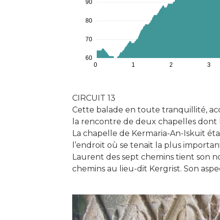
90
80
70
60
0
1
2
3
CIRCUIT 13
Cette balade en toute tranquillité, acc
la rencontre de deux chapelles dont la
La chapelle de Kermaria-An-Iskuit étai
l’endroit où se tenait la plus importa
Laurent des sept chemins tient son n
chemins au lieu-dit Kergrist. Son aspe