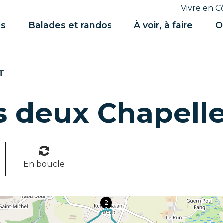
Vivre en C
es
Balades et randos
À voir, à faire
O
T
es deux Chapell
En boucle
2