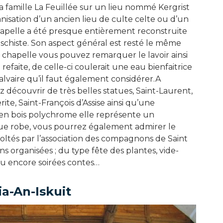
la famille La Feuillée sur un lieu nommé Kergrist
anisation d’un ancien lieu de culte celte ou d’un
hapelle a été presque entièrement reconstruite
de schiste. Son aspect général est resté le même
a chapelle vous pouvez remarquer le lavoir ainsi
refaite, de celle-ci coulerait une eau bienfaitrice
lvaire qu’il faut également considérer.A
ez découvrir de très belles statues, Saint-Laurent,
ite, Saint-François d’Assise ainsi qu’une
 en bois polychrome elle représente un
e robe, vous pourrez également admirer le
oltés par l’association des compagnons de Saint
ns organisées ; du type fête des plantes, vide-
 ou encore soirées contes…
a-An-Iskuit