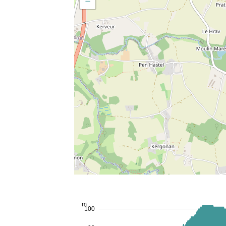
−
m
100