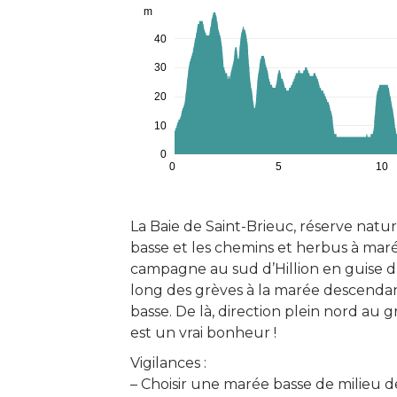
m
40
30
20
10
0
0
5
10
La Baie de Saint-Brieuc, réserve natu
basse et les chemins et herbus à maré
campagne au sud d’Hillion en guise d’
long des grèves à la marée descendan
basse. De là, direction plein nord au g
est un vrai bonheur !
Vigilances :
– Choisir une marée basse de milieu d