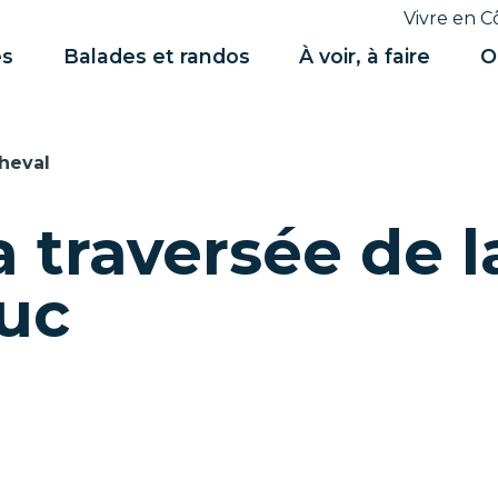
Vivre en C
es
Balades et randos
À voir, à faire
O
heval
a traversée de l
euc