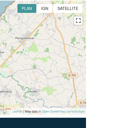
PLAN
IGN
SATELLITE
| Map data ©
Leaflet
OpenStreetMap contributors