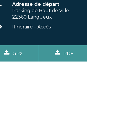
Adresse de départ
Parking de Bout de Ville
22360 Langueux
Itinéraire – Accès
GPX
PDF