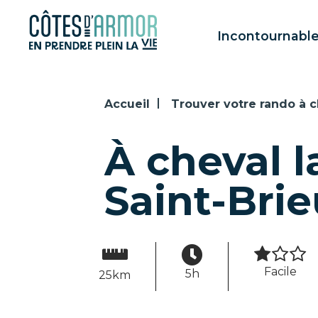
Panneau de gestion des cookies
Incontournabl
Accueil
Trouver votre rando à c
À cheval l
Saint-Bri
Facile
5h
25km