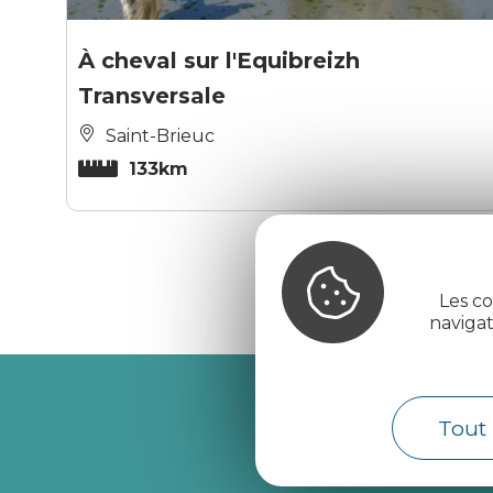
À cheval sur l'Equibreizh
Transversale
Saint-Brieuc
133km
Les co
naviga
Recevez l’
Tout 