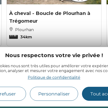
À cheval - Boucle de Plourhan à
Trégomeur
Plourhan
34km
Nous respectons votre vie privée !
okies nous sont très utiles pour améliorer votre expéri
tion, analyser et mesurer votre engagement avec nos co
Politique de confidentialité
actualité des Côtes d’Armor
refuser
Personnaliser
Tout ac