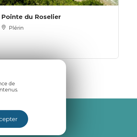
Pointe du Roselier
Plérin
ence de
ntenus.
je m'abonne
cepter