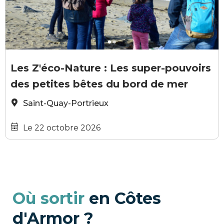
Office de tourisme de Saint-Quay-Portrieux
O
Les Z'éco-Nature : Les super-pouvoirs
des petites bêtes du bord de mer
Saint-Quay-Portrieux
Le 22 octobre 2026
Où sortir
en Côtes
d'Armor ?