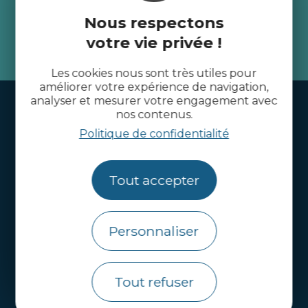
Côtes d’Armor
Nous respectons
votre vie privée !
je m'abonne
Les cookies nous sont très utiles pour
améliorer votre expérience de navigation,
analyser et mesurer votre engagement avec
Handi-tourisme
nos contenus.
Webcams
Politique de confidentialité
Brochures
Tout accepter
Infos pratiques
Côtes d’Armor Destination
Personnaliser
Agence de Développement Touristique et
d’Attractivité des Côtes d’Armor.
Qui sommes nous ?
Tout refuser