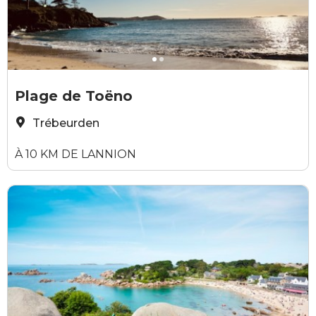
Elodie Sirieys
Y
Plage de Toëno
Trébeurden
À 10 KM DE LANNION