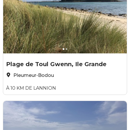
Yann Josselin
Y
Plage de Toul Gwenn, Ile Grande
Pleumeur-Bodou
À 10 KM DE LANNION