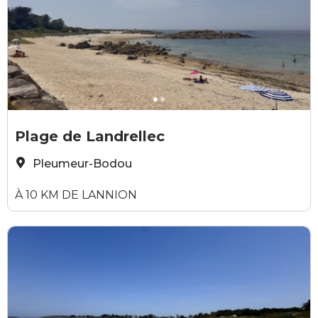
Elodie Sirieys
E
Plage de Landrellec
Pleumeur-Bodou
À 10 KM DE LANNION