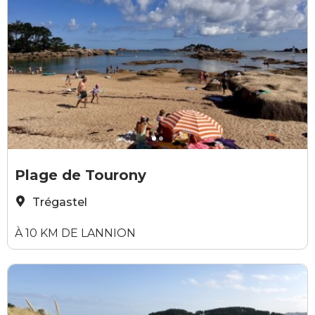
Elodie Sirieys
E
Plage de Tourony
Trégastel
À 10 KM DE LANNION