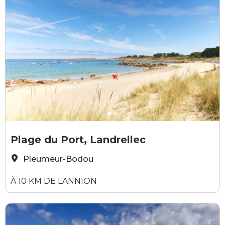
alexandre lamoureux
a
Plage du Port, Landrellec
Pleumeur-Bodou
À 10 KM DE LANNION