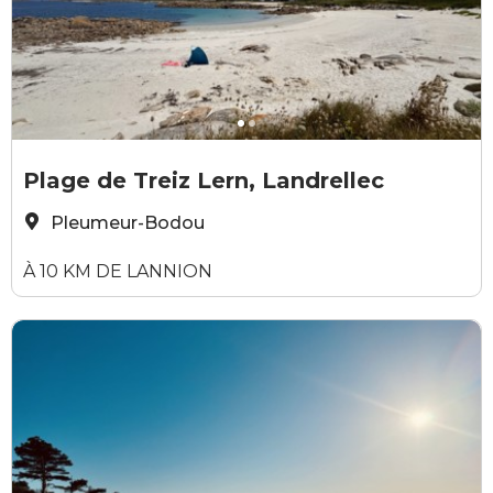
Elodie Sirieys
Y
Plage de Treiz Lern, Landrellec
Pleumeur-Bodou
À 10 KM DE LANNION