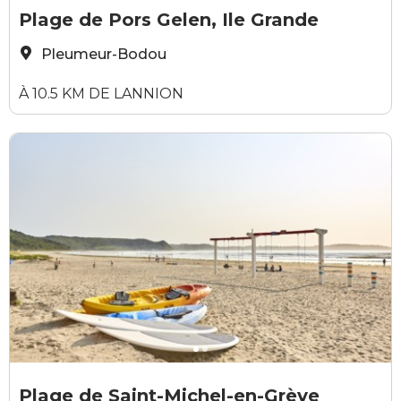
© Nicolas Diolez
O
Plage de Pors Gelen, Ile Grande
Pleumeur-Bodou
À 10.5 KM DE LANNION
Alexandre Lamoureux
A
Plage de Saint-Michel-en-Grève