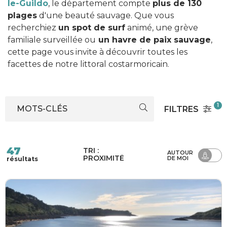
le-Guildo
, le département compte
plus de 130
plages
d'une beauté sauvage. Que vous
recherchiez
un spot de surf
animé, une grève
familiale surveillée ou
un havre de paix sauvage
,
cette page vous invite à découvrir toutes les
facettes de notre littoral costarmoricain.
1
MOTS-CLÉS
FILTRES
47
TRI :
AUTOUR
PROXIMITÉ
DE MOI
résultats