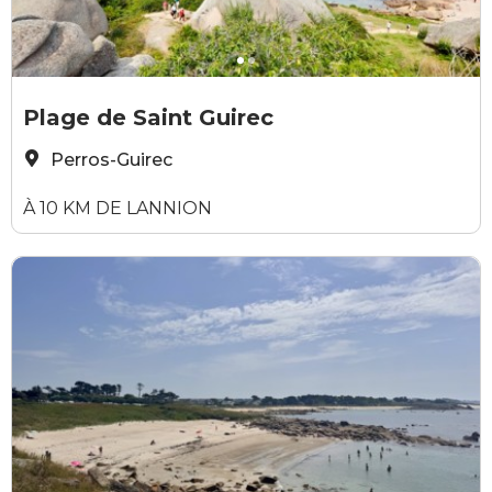
©Office de tourisme de Perros-Guirec
©
Plage de Saint Guirec
Perros-Guirec
À 10 KM DE LANNION