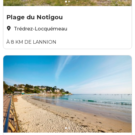
Alexandre Lamoureux
©
Plage du Notigou
T
Trédrez-Locquémeau
À 8 KM DE LANNION