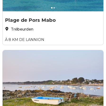
©JeremyJehanin-2024
©
Plage de Pors Mabo
Trébeurden
À 8 KM DE LANNION