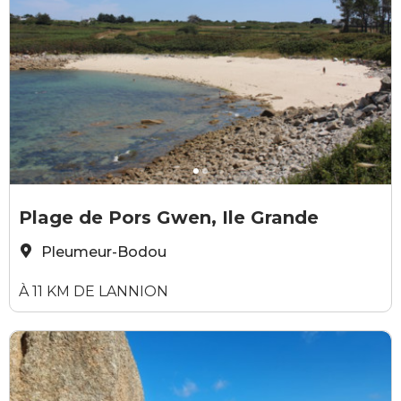
Elodie Sirieys
G
Plage de Pors Gwen, Ile Grande
Pleumeur-Bodou
À 11 KM DE LANNION