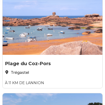
Lorna Vleugels- Atypix_media
Plage du Coz-Pors
Trégastel
À 11 KM DE LANNION