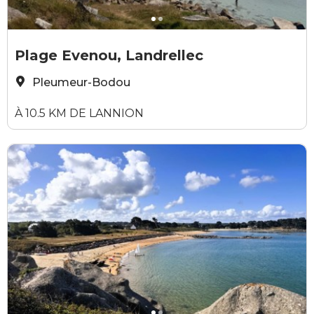
Elodie Sirieys
Y
Plage Evenou, Landrellec
Pleumeur-Bodou
À 10.5 KM DE LANNION