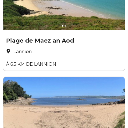
Yann Josselin
Y
Plage de Maez an Aod
Lannion
À 6.5 KM DE LANNION