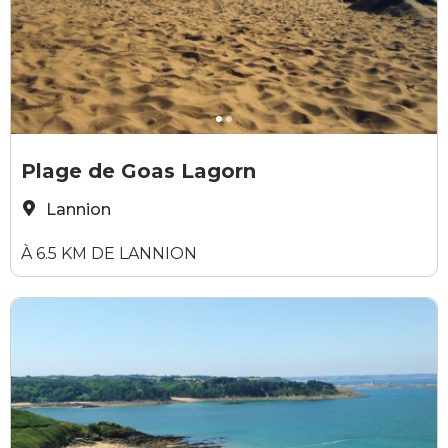
Yann Josselin
Y
Plage de Goas Lagorn
Lannion
À 6.5 KM DE LANNION