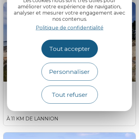
Les cookies nous sont très utiles pour
améliorer votre expérience de navigation,
analyser et mesurer votre engagement avec
nos contenus.
Politique de confidentialité
Tout accepter
Personnaliser
Elodie Sirieys
E
Plage des Dames, Ile Grande
Tout refuser
Pleumeur-Bodou
À 11 KM DE LANNION