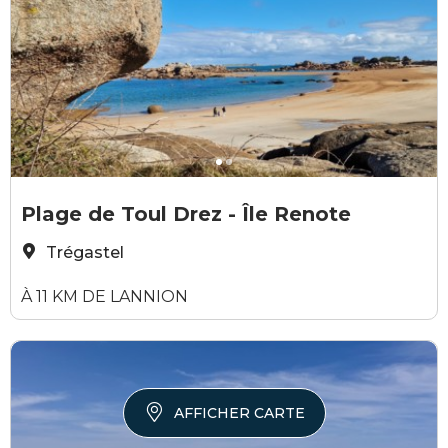
Yvanne Béolet
Y
Plage de Toul Drez - Île Renote
Trégastel
À 11 KM DE LANNION
AFFICHER CARTE