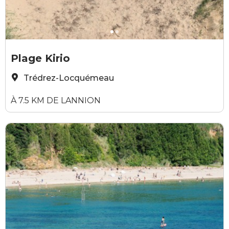
Yann Josselin
Y
Plage Kirio
Trédrez-Locquémeau
À 7.5 KM DE LANNION