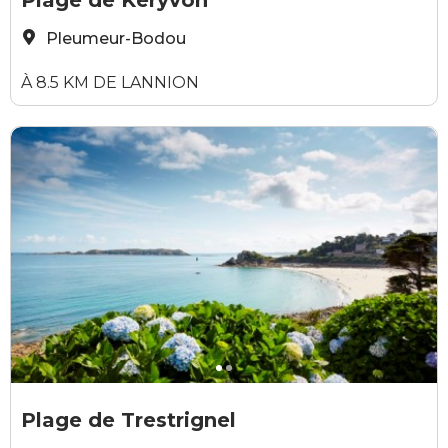
Plage de Keryvon
Pleumeur-Bodou
À 8.5 KM DE LANNION
©Office de tourisme de Perros-Guirec
©
Plage de Trestrignel