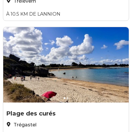
Trélévern
À 10.5 KM DE LANNION
Elodie Sirieys
E
Plage des curés
Trégastel