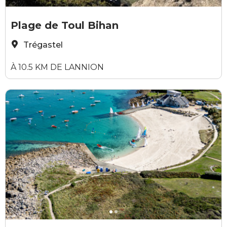
Elodie Sirieys
B
Plage de Toul Bihan
Trégastel
À 10.5 KM DE LANNION