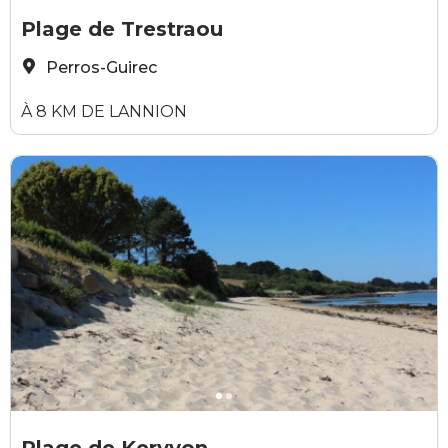
©Office de tourisme de Perros-Guirec
©
Plage de Trestraou
Perros-Guirec
À 8 KM DE LANNION
Yvanne Béolet
E