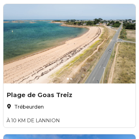
©JeremyJehanin-2025
Y
Plage de Goas Treiz
Trébeurden
À 10 KM DE LANNION