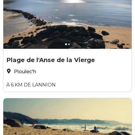
Yann Josselin
N
Plage de l'Anse de la Vierge
Ploulec'h
À 6 KM DE LANNION