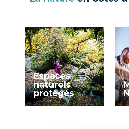
Espaces
naturels
M
protégés
N