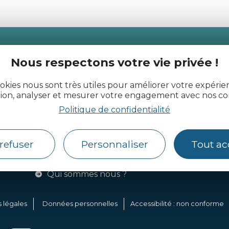
actualité des Côtes d’Armor
Nous respectons votre vie privée !
okies nous sont très utiles pour améliorer votre expéri
tion, analyser et mesurer votre engagement avec nos co
Politique de confidentialité
Côtes d’Armor Destination
Agence de Développement
Touristique et d’Attractivité des Côtes
refuser
Personnaliser
Tout ac
d’Armor.
Qui sommes nous ?
 légales
Données personnelles
Accessibilité : non conforme