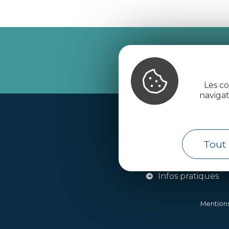
Recevez l’
Les co
naviga
Handi-tourisme
Webcams
Tout 
Brochures
Infos pratiques
Mentions