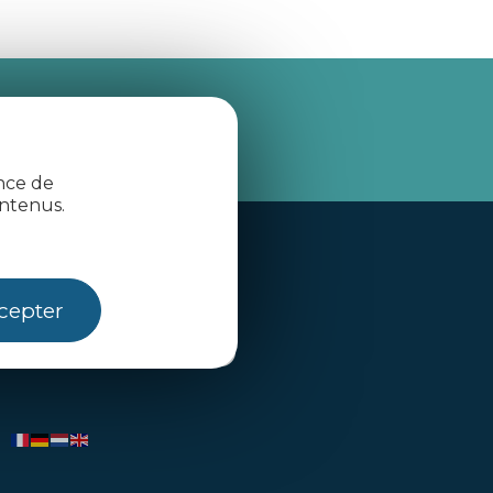
je m'abonne
ence de
ntenus.
Contactez-nous
cepter