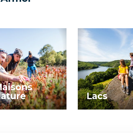
aisons
ature
Lacs